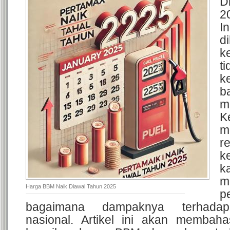
D
2
I
d
k
t
k
b
m
K
m
r
k
k
m
Harga BBM Naik Diawal Tahun 2025
p
bagaimana dampaknya terhadap
nasional. Artikel ini akan membaha