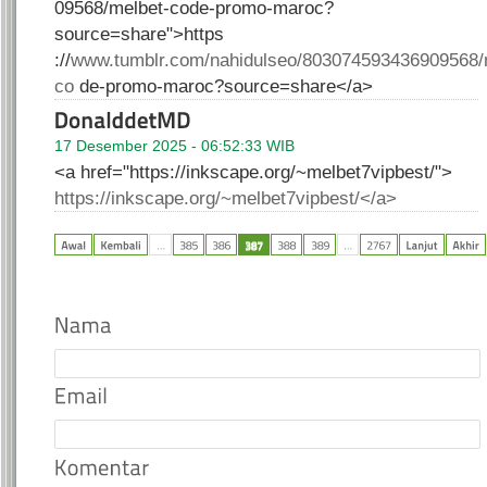
09568/melbet-code-promo-maroc?
source=share">https
://
www.tumblr.com/nahidulseo/803074593436909568/
co
de-promo-maroc?source=share</a>
17 Desember 2025 - 06:52:33 WIB
<a href="https://inkscape.org/~melbet7vipbest/">
https://inkscape.org/~melbet7vipbest/</a>