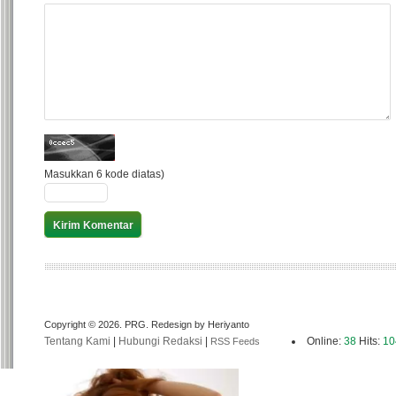
Masukkan 6 kode diatas)
Copyright © 2026. PRG. Redesign by Heriyanto
Tentang Kami
|
Hubungi Redaksi
|
Online:
38
Hits:
10
RSS Feeds