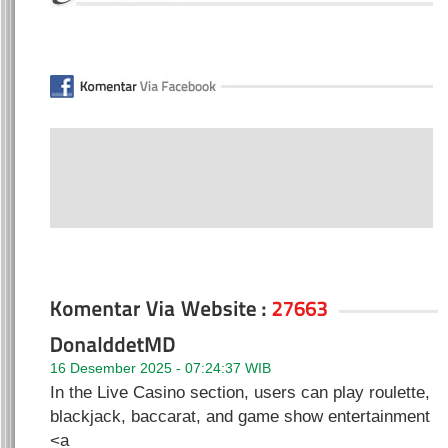
16 Desember 2025 - 07:24:37 WIB
In the Live Casino section, users can play roulette,
blackjack, baccarat, and game show entertainment
<a