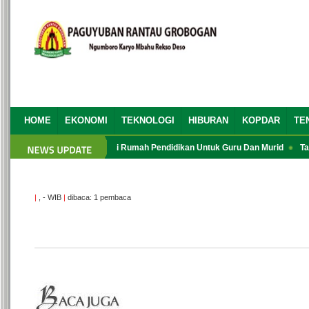
HOME
EKONOMI
TEKNOLOGI
HIBURAN
KOPDAR
TE
RG yang Ke 13
Aplikasi Rumah Pendidikan Untuk Guru Dan Murid
Tata 
|
, - WIB
|
dibaca: 1 pembaca