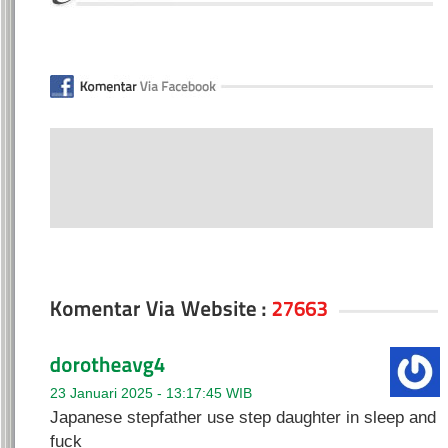
23 Januari 2025 - 13:17:45 WIB
Japanese stepfather use step daughter in sleep and
fuck