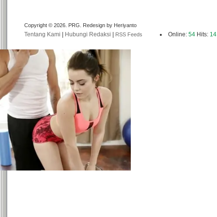
Copyright © 2026. PRG. Redesign by Heriyanto
Tentang Kami
|
Hubungi Redaksi
|
Online:
54
Hits:
14
RSS Feeds