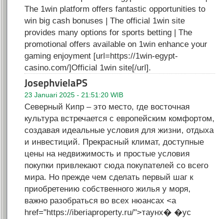
The 1win platform offers fantastic opportunities to
win big cash bonuses | The official 1win site
provides many options for sports betting | The
promotional offers available on 1win enhance your
gaming enjoyment [url=https://1win-egypt-
casino.com/]Official 1win site[/url].
23 Januari 2025 - 21:51:20 WIB
Северный Кипр – это место, где восточная
культура встречается с европейским комфортом,
создавая идеальные условия для жизни, отдыха
и инвестиций. Прекрасный климат, доступные
цены на недвижимость и простые условия
покупки привлекают сюда покупателей со всего
мира. Но прежде чем сделать первый шаг к
приобретению собственного жилья у моря,
важно разобраться во всех нюансах <a
href="https://iberiaproperty.ru/">таунх� �ус