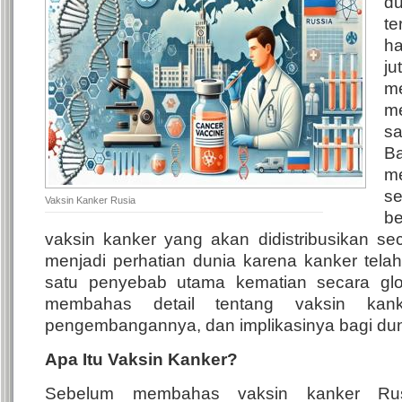
du
t
h
j
m
m
sa
B
m
s
Vaksin Kanker Rusia
b
vaksin kanker yang akan didistribusikan sec
menjadi perhatian dunia karena kanker tela
satu penyebab utama kematian secara globa
membahas detail tentang vaksin kank
pengembangannya, dan implikasinya bagi dun
Apa Itu Vaksin Kanker?
Sebelum membahas vaksin kanker Rusi